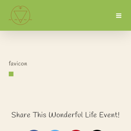
Zum
Inhalt
springen
favicon
Share This Wonderful Life Event!