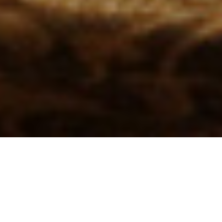
Tünde Suknovic-Bede